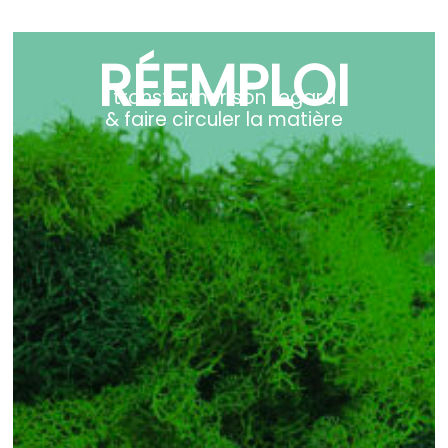
RÉEMPLOI
transformer son regard
& faire circuler la matière